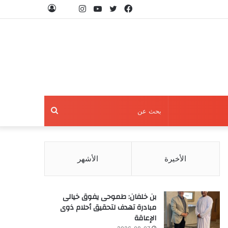
فيسبوك
تويتر
يوتيوب
انستقرام
threads
تسجيل
الدخول
بحث
عن
الأخيرة
الأشهر
بن خلفان: طموحى يفوق خيالى
مبادرة تهدف لتحقيق أحلام ذوى
الإعاقة