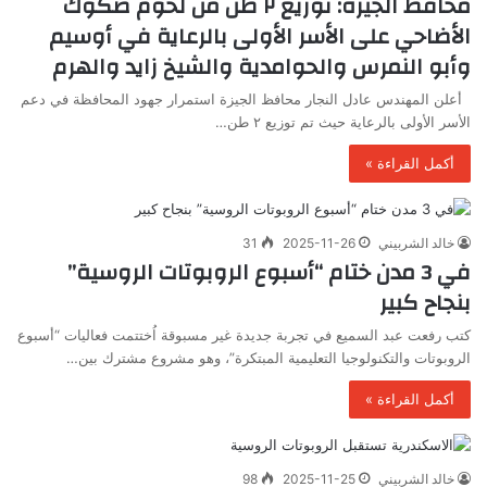
محافظ الجيزة: توزيع ٢ طن من لحوم صكوك
الأضاحي على الأسر الأولى بالرعاية في أوسيم
وأبو النمرس والحوامدية والشيخ زايد والهرم
أعلن المهندس عادل النجار محافظ الجيزة استمرار جهود المحافظة في دعم
الأسر الأولى بالرعاية حيث تم توزيع ٢ طن…
أكمل القراءة »
خالد الشربيني
2025-11-26
31
في 3 مدن ختام “أسبوع الروبوتات الروسية”
بنجاح كبير
كتب رفعت عبد السميع في تجربة جديدة غير مسبوقة اُختتمت فعاليات “أسبوع
الروبوتات والتكنولوجيا التعليمية المبتكرة”، وهو مشروع مشترك بين…
أكمل القراءة »
خالد الشربيني
2025-11-25
98