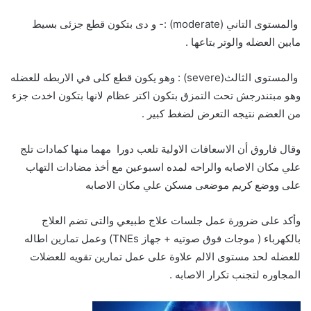
والمستوى التاني (moderate) :- و دى بتكون قطع جزئى بسيط
مابين العضله والوتر بتاعها .
والمستوى الثالث(severe) : وهو يكون قطع كلى في الاربطه للعضله
وهو مبتندرجش تحت التمزق بتكون اكتر عظام لانها بتكون اخدت جزء
من العضم نتيجه التعرض لضغط كبير .
وقال فاروق أن الاسعافات الاولية تلعب دورا مهما منها كمادات تلج
علي مكان الاصابه والراحه لمده اسبوعين مع أخذ مضادات التهاب
على ووضع كريم موضعى مسكن علي مكان الاصابه
وأكد على ضرورة عمل جلسات علاج طبيعي والتى تضم العلاج
بالكهرباء ( موجات فوق صوتيه + جهاز TNEs) وعمل تمارين اطاله
للعضله لحد مستوى الالم علاوة على عمل تمارين تقويه للعضلات
المجاوره لتجنب تكرار الاصابه .