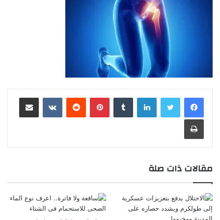
لينكدإن
‏Tumblr
بينتيريست
‏Reddit
‏VKontakte
مشاركة عبر البريد
طباعة
مقالات ذات صلة