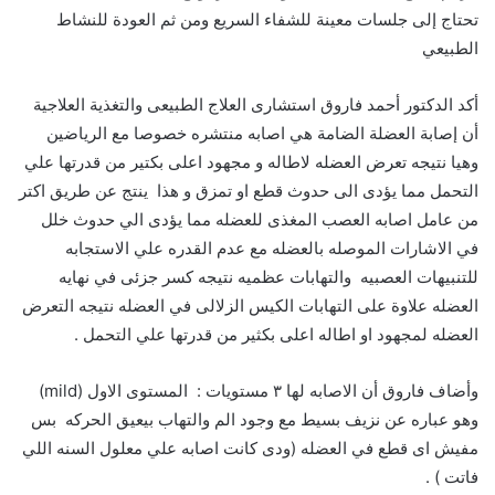
تحتاج إلى جلسات معينة للشفاء السريع ومن ثم العودة للنشاط
الطبيعي
أكد الدكتور أحمد فاروق استشارى العلاج الطبيعى والتغذية العلاجية
أن إصابة العضلة الضامة هي اصابه منتشره خصوصا مع الرياضين
وهيا نتيجه تعرض العضله لاطاله و مجهود اعلى بكتير من قدرتها علي
التحمل مما يؤدى الى حدوث قطع او تمزق و هذا ينتج عن طريق اكتر
من عامل اصابه العصب المغذى للعضله مما يؤدى الي حدوث خلل
في الاشارات الموصله بالعضله مع عدم القدره علي الاستجابه
للتنبيهات العصبيه والتهابات عظميه نتيجه كسر جزئى في نهايه
العضله علاوة على التهابات الكيس الزلالى في العضله نتيجه التعرض
العضله لمجهود او اطاله اعلى بكثير من قدرتها علي التحمل .
وأضاف فاروق أن الاصابه لها ٣ مستويات : المستوى الاول (mild)
وهو عباره عن نزيف بسيط مع وجود الم والتهاب بيعيق الحركه بس
مفيش اى قطع في العضله (ودى كانت اصابه علي معلول السنه اللي
فاتت ) .