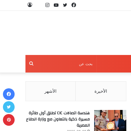
فيسبوك
تويتر
يوتيوب
انستقرام
threads
تسجيل
الدخول
بحث
عن
في
الأخيرة
الأشهر
تو
هندسة اتصالات CIC تطلق أول طائرة
بي
مسيرة ذكية بالتعاون مع وزارة الدفاع
المصرية