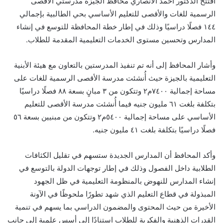
افتتح الدكتور أحمد الأنصاري محافظ الجيزة مدرستي الأقصى
الرسمية للغات والأقصى للتعليم الأساسي بحي الطالبية بإجمالي
١٤٤ فصلًا دراسيًا وذلك في إطار خطة المحافظة للتوسع في إنشاء
المدارس وتحسين مستوى الخدمات التعليمية المقدمة للطلاب.
وأشار المحافظ إلى أنه تم تنفيذ المدرستين بالتعاون مع هيئة الأبنية
التعليمية بالجيزة حيث أُنشئت مدرسة الأقصى الرسمية للغات على
مساحة إجمالية ٧٤٠٠م٢ وتتكون من ٣ مبانٍ بسعة ٨٨ فصلًا دراسيًا
بتكلفة بلغت ٦١ مليون جنيه فيما أُنشئت مدرسة الأقصى للتعليم
الأساسي على مساحة إجمالية ٥٤٠٠م٢ وتتكون من مبنيين بسعة ٥٦
فصلًا دراسيًا بتكلفة بلغت ٤١ مليون جنيه.
وأكد المحافظ أن المدارس الجديدة ستسهم في تقليل الكثافات
الطلابية داخل الفصول وذلك في إطار توجهات الدولة بالتوسع في
إنشاء المدارس للنهوض بالمنظومة التعليمية في ظل الجهود
المبذولة في قطاع التعليم الذي شهد تطورًا ملحوظًا في الآونة
الأخيرة من حيث المحتوى والمضمون الدراسي بما يسهم في تنمية
القدرات الذهنية والفكرية للطلاب استنادًا إلى أسس علمية إلى جانب