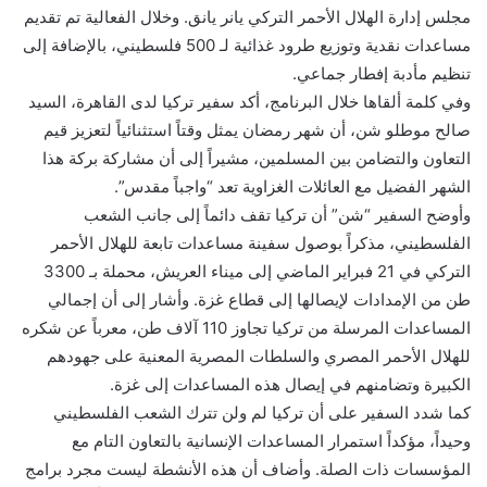
مجلس إدارة الهلال الأحمر التركي يانر يانق. وخلال الفعالية تم تقديم
مساعدات نقدية وتوزيع طرود غذائية لـ 500 فلسطيني، بالإضافة إلى
تنظيم مأدبة إفطار جماعي.
وفي كلمة ألقاها خلال البرنامج، أكد سفير تركيا لدى القاهرة، السيد
صالح موطلو شن، أن شهر رمضان يمثل وقتاً استثنائياً لتعزيز قيم
التعاون والتضامن بين المسلمين، مشيراً إلى أن مشاركة بركة هذا
الشهر الفضيل مع العائلات الغزاوية تعد “واجباً مقدس”.
وأوضح السفير “شن” أن تركيا تقف دائماً إلى جانب الشعب
الفلسطيني، مذكراً بوصول سفينة مساعدات تابعة للهلال الأحمر
التركي في 21 فبراير الماضي إلى ميناء العريش، محملة بـ 3300
طن من الإمدادات لإيصالها إلى قطاع غزة. وأشار إلى أن إجمالي
المساعدات المرسلة من تركيا تجاوز 110 آلاف طن، معرباً عن شكره
للهلال الأحمر المصري والسلطات المصرية المعنية على جهودهم
الكبيرة وتضامنهم في إيصال هذه المساعدات إلى غزة.
كما شدد السفير على أن تركيا لم ولن تترك الشعب الفلسطيني
وحيداً، مؤكداً استمرار المساعدات الإنسانية بالتعاون التام مع
المؤسسات ذات الصلة. وأضاف أن هذه الأنشطة ليست مجرد برامج