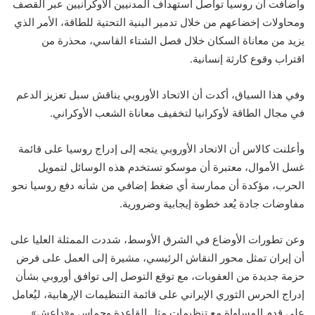
وأضافت أن روسيا تواصل استهداف المدنيين الأوكرانيين عبر القصف
ومحاولات إخضاعهم من خلال تدمير البنية التحتية للطاقة، الأمر الذي
يزيد من معاناة السكان خلال فصل الشتاء القاسي، محذرة من
اقتراب وقوع كارثة إنسانية.
وفي هذا السياق، أكدت أن الاتحاد الأوروبي يناقش سبل تعزيز الدعم
في مجال الطاقة لأوكرانيا لتخفيف معاناة الشعب الأوكراني.
وأعلنت كالاس أن الاتحاد الأوروبي يتجه إلى إدراج روسيا على قائمة
غسل الأموال، معتبرة أن موسكو تستخدم هذه الوسائل لتمويل
الحرب، مؤكدة أن ممارسة أي ضغط إضافي من شأنه دفع روسيا نحو
مفاوضات جادة يُعد خطوة إيجابية وضرورية.
وعن تطورات الأوضاع في الشرق الأوسط، شددت الممثلة العليا على
أن إيران تمثل محور النقاش الرئيسي، مشيرة إلى العمل على فرض
حزمة جديدة من العقوبات، مع توقع التوصل إلى توافق أوروبي بشأن
إدراج الحرس الثوري الإيراني على قائمة التنظيمات الإرهابية، ليُعامل
على قدم المساواة مع تنظيمات مثل القاعدة وحماس و«داعش».