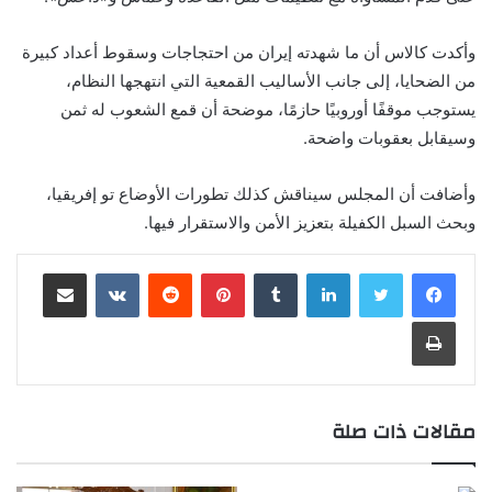
وأكدت كالاس أن ما شهدته إيران من احتجاجات وسقوط أعداد كبيرة
من الضحايا، إلى جانب الأساليب القمعية التي انتهجها النظام،
يستوجب موقفًا أوروبيًا حازمًا، موضحة أن قمع الشعوب له ثمن
وسيقابل بعقوبات واضحة.
وأضافت أن المجلس سيناقش كذلك تطورات الأوضاع تو إفريقيا،
وبحث السبل الكفيلة بتعزيز الأمن والاستقرار فيها.
لينكدإن
‏Tumblr
بينتيريست
‏Reddit
‏VKontakte
مشاركة عبر البريد
طباعة
مقالات ذات صلة