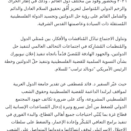
٢٠٢٦ وبحضور وفود من مختلف دول العالم ، وذلك في إطار الحراك
والزخم الدولي المُتواصل لتعزيز أُفُق تحقيق السلام العادل والدائم
والشامل القائم على رؤية حل الدولتين وتجسيد الدولة الفلسطينية
المُستقلة ذات السيادة وعاصمتها القدس الشرقية.
وتناول الاجتماع تبادُل المُناقشات والأفكار، بين مُمثلي الدول
والمُنظمات المُشارِكة في اجتماعات التحالف العالمي لتنفيذ حل
الدولتين، والجهود الهادفة للمُضيّ قدُماً باتجاه تنفيذ إعلان نيويورك
بشأن التسوية السلمية للقضية الفلسطينية وتنفيذ حلّ الدولتين وخطة
الرئيس الأمريكي “دونالد ترامب” للسلام.
حيث عبّر السفير د. فائد مُصطفى عن تقدير جامعة الدول العربية
لمواقف ايرلندا الداعمة للقضية الفلسطينية وحقوق الشعب
الفلسطيني المشروعة، وأكد على ضرورة تكاتف جهود المجتمع
الدولي للضغط من أجل تسريع وتيرة إدخال المُساعدات الإنسانية إلى
قطاع غزة بما يُلبّي احتياجات جميع أهالي القطاع، والبدء الفوري في
تنفيذ برامج التعافي المُبكّر وإعادة الإعمار، والضغط على سلطات
الاحتلال الاسرائيلي لوقف انتهاكاتها وعدوانها المتواصل على الشعب