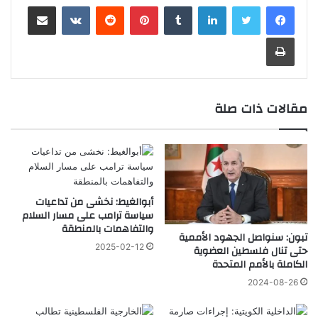
لينكدإن
‏Tumblr
بينتيريست
‏Reddit
‏VKontakte
مشاركة عبر البريد
طباعة
مقالات ذات صلة
أبوالغيط: نخشى من تداعيات
سياسة ترامب على مسار السلام
والتفاهمات بالمنطقة
تبون: سنواصل الجهود الأممية
2025-02-12
حتى تنال فلسطين العضوية
الكاملة بالأمم المتحدة
2024-08-26