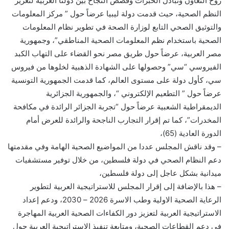
روح التعاون وتبادل الخبرات وقصص النجاح بين دولنا العربية لتعزيز
النظم الصحية، حيث قدمت دولة ليبيا عرضاً حول ” مركز المعلومات
والتوثيق الصحي التابع لوزارة الصحة في تطوير نظام المعلومات
الصحية باستخدام نظم المعلومات الصحية المناطقي”، وجمهورية
مصر العربية، عرضاً حول طريق مصر نحو القضاء على التهاب الكبد
الفيروسي “سي” وحصولها على الشهادة الذهبية لخلوها من فيروس
سي، كأول دولة على مستوى العالم، كما قدمت الجمهورية التونسية
عرضاً حول ” التطعيم الإلكتروني “، والجمهورية الجزائرية
الديمقراطية الشعبية عرضاً حول “تجربة الجزائر الرائدة في مكافحة
المخدرات”، كما تم إقرار التجارب الناجحة والرائدة للعرض أمام
الدورة العادية (65)،
– وقد ناقش المجلس عددا من المواضيع الصحية الهامة وفي مقدمتها
دعم النظام الصحي في دولة فلسطين، من خلال توفير مستشفيات
ميدانية بشكل عاجل إلى دولة فلسطين،
– هذا بالإضافة إلى إقرار المجلس للاستراتيجية العربية لتطوير
الرعاية الصحية الاولية وطب الاسرة 2026 – 2030، ودعم إعداد
الاستراتيجية العربية لتعزيز دور الكفاءات الصحية العربية المهاجرة
في دعم القطاعات الصحية، ومتابعة تنفيذ الاستراتيجية العربية حول