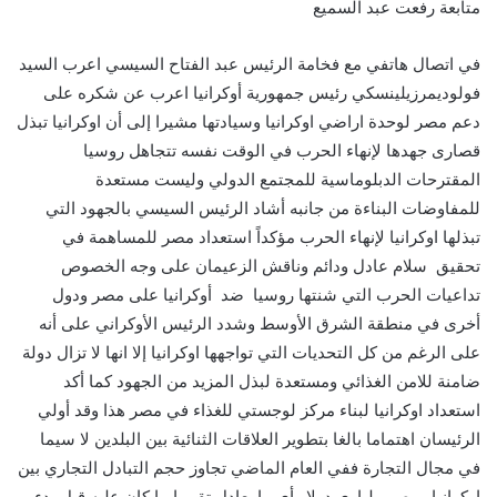
متابعة رفعت عبد السميع
في اتصال هاتفي مع فخامة الرئيس عبد الفتاح السيسي اعرب السيد
فولوديمرزيلينسكي رئيس جمهورية أوكرانيا اعرب عن شكره على
دعم مصر لوحدة اراضي اوكرانيا وسيادتها مشيرا إلى أن اوكرانيا تبذل
قصارى جهدها لإنهاء الحرب في الوقت نفسه تتجاهل روسيا
المقترحات الدبلوماسية للمجتمع الدولي وليست مستعدة
للمفاوضات البناءة من جانبه أشاد الرئيس السيسي بالجهود التي
تبذلها اوكرانيا لإنهاء الحرب مؤكداً استعداد مصر للمساهمة في
تحقيق سلام عادل ودائم وناقش الزعيمان على وجه الخصوص
تداعيات الحرب التي شنتها روسيا ضد أوكرانيا على مصر ودول
أخرى في منطقة الشرق الأوسط وشدد الرئيس الأوكراني على أنه
على الرغم من كل التحديات التي تواجهها اوكرانيا إلا انها لا تزال دولة
ضامنة للامن الغذائي ومستعدة لبذل المزيد من الجهود كما أكد
استعداد اوكرانيا لبناء مركز لوجستي للغذاء في مصر هذا وقد أولي
الرئيسان اهتماما بالغا بتطوير العلاقات الثنائية بين البلدين لا سيما
في مجال التجارة ففي العام الماضي تجاوز حجم التبادل التجاري بين
اوكرانيا ومصر ملياري دولار أي ما يعادل تقريبا ما كان عليه قبل بدء