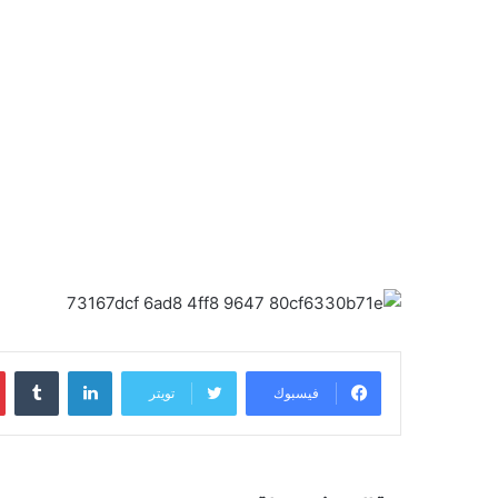
لينكدإن
‏Tumblr
فيسبوك
تويتر