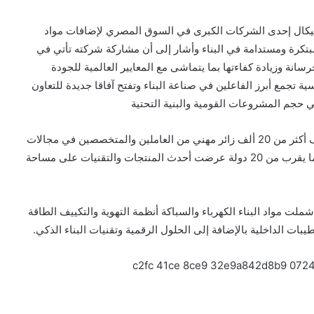
يكال إحدى الشركات الكبرى في السوق المصري لإضافات مواد
مبتكرة ومستدامة في البناء وأشار إلى أن مشاركة شركته تأتي في
رسانة وزيادة كفاءتها بما يتماشى مع المعايير العالمية للجودة
معرض Big 5 Construct Egypt منصة رئيسية تجمع أبرز الفاعلين في صناعة البناء وتفتح آفاقا جديدة للتعاون
حجم المشروعات القومية والبنية التحتية
تميز المعرض هذا العام بمشاركة دولية واسعة حيث استضاف أكثر من 20 ألف زائر مهني من العاملين والمتخصصين في مجالات
التشييد والبناء إلى جانب أكثر من 350 شركة عارضة تمثل ما يقرب من 20 دولة عرضت أحدث المنتجات والتقنيات على مساحة
ت مواد البناء الكهرباء والسباكة أنظمة التهوية والتكييف الطاقة
ات الداخلية بالإضافة إلى الحلول الرقمية وتقنيات البناء الذكي.