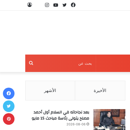
فيسبوك
تويتر
يوتيوب
انستقرام
threads
تسجيل
الدخول
بحث
عن
في
الأخيرة
الأشهر
تو
بعد نجاحاته في السلام أول أحمد
بي
مصلح يتولى رئاسة مباحث 15 مايو
2026-08-06