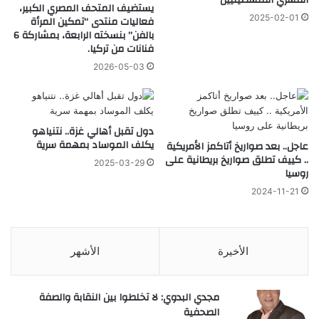
يستضيف المتحف المصري الكبير،
2025-02-01
فعاليات منتدى “تمكين المرأة
بالفن” بنسخته الرابعة، بمشاركة 6
فنانات من تركيا.
2026-05-03
دول تقبل أهالي غزة.. نتنياهو
يكلف الموساد بمهمة سرية
عاجل.. بعد صواريخ أتاكمز الأمريكية
.. كييف تطلق صواريخ بريطانية على
2025-03-29
روسيا
2024-11-21
الأخيرة
الأشهر
مجدي البدوي: لا تخلطوا بين النقابة والصفة
الصحفية