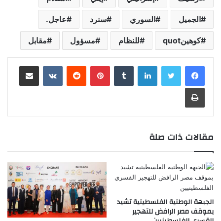
الجميل
السوري
سنرد
عاجل.
كوهينquot
للنظام
مسؤول
مقابل
لينكدإن
‏Tumblr
بينتيريست
‏Reddit
‏VKontakte
مشاركة عبر البريد
طباعة
مقالات ذات صلة
الجبهة الوطنية الفلسطينية تشيد
بموقف مصر الرافض للتهجير
القسري الفلسطينيين