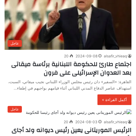
عاجل
20
2024-09-08
alsafir_vhieaq
اجتماع طارئ للحكومة اللبنانية برئاسة ميقاتى
بعد العدوان الإسرائيلى على فرون
القاهرة: «السفير» دان رئيس مجلس الوزراء اللبناني نجيب ميقاتي، السبت،
استهداف عناصر الدفاع المدني اللبناني أثناء قيامهم بواجبهم في إطفاء…
أكمل القراءة »
عاجل
20
2024-08-03
alsafir_vhieaq
الرئيس الموريتانى يعين رئيس ديوانه ولد أجاى