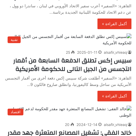
القاهرة: «السفير» أعرب سفير الاتحاد الأوروبي في لبنان ، ساندرا دو وول ،
عن دعم الاتحاد للحكومة اللبنانية الجديدة برئاسة…
أكمل القراءة »
تقنية
25
2025-01-11
alsafir_vhieaq
سبيس إكس تطلق الدفعة السابعة من أقمار
التجسس من الجيل التالى للحكومة الأمريكية
القاهرة: «السفير» أطلقت شركة سبيس إكس دفعة أخرى من أقمار التجسس
الأمريكية من ساحل وسط كاليفورنيا، وانطلق صاروخ فالكون 9…
أكمل القراءة »
اقتصاد
20
2024-12-14
alsafir_vhieaq
خالد الفقى: تشغيل المصانع المتعثرة جهد مقدر