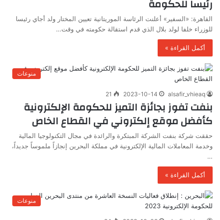
رئيسا للحكومة
القاهرة: «السفير» أعلنت الرئاسة الموريتانية تعيين المختار ولد أجاي رئيسا
للوزراء خلفا لولد بلال الذي قدم استقالة حكومته في وقت…
أكمل القراءة »
منوعات
21
2023-10-14
alsafir_vhieaq
بنفت تفوز بجائزة التميز للحكومة الإلكترونية
كأفضل موقع إلكتروني في القطاع الخاص
حققت شركة بنفت الشركة المبتكرة والرائدة في مجال التكنولوجيا المالية
وخدمة المعاملات المالية الإلكترونية في مملكة البحرين إنجازاً ملموساً جديداً،
…
أكمل القراءة »
منوعات