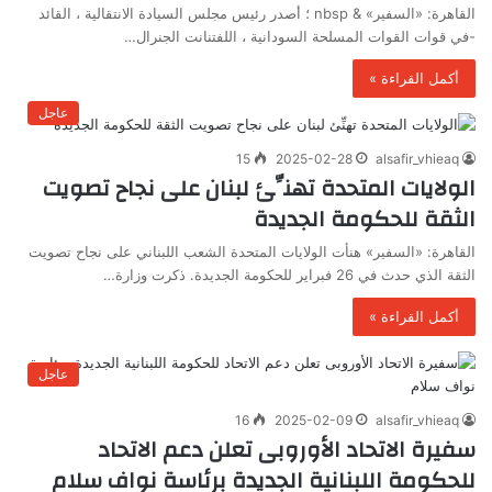
القاهرة: «السفير» & nbsp ؛ أصدر رئيس مجلس السيادة الانتقالية ، القائد
-في قوات القوات المسلحة السودانية ، اللفتنانت الجنرال…
أكمل القراءة »
عاجل
15
2025-02-28
alsafir_vhieaq
الولايات المتحدة تهنِّئ لبنان على نجاح تصويت
الثقة للحكومة الجديدة
القاهرة: «السفير» هنأت الولايات المتحدة الشعب اللبناني على نجاح تصويت
الثقة الذي حدث في 26 فبراير للحكومة الجديدة. ذكرت وزارة…
أكمل القراءة »
عاجل
16
2025-02-09
alsafir_vhieaq
سفيرة الاتحاد الأوروبى تعلن دعم الاتحاد
للحكومة اللبنانية الجديدة برئاسة نواف سلام