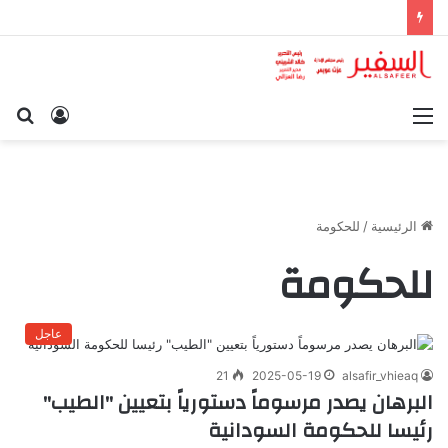
القائمة
تسجيل
بح
الدخول
عن
الرئيسية
/
للحكومة
للحكومة
عاجل
21
2025-05-19
alsafir_vhieaq
البرهان يصدر مرسوماً دستورياً بتعيين "الطيب"
رئيسا للحكومة السودانية