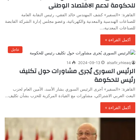
للحكومة لدعم الاقتصاد الوطنى
القاهرة: «السفير» كشف المهندس خالد الفقي، رئيس النقابة العامة
للصناعات الهندسية والمعدنية والكهربائية، وعضو مجلس إدارة الشركة القابضة
للصناعات المعدنية،…
أكمل القراءة »
عاجل
14
2024-09-13
alsafir_vhieaq
الرئيس السورى يُجرى مشاورات حول تكليف
رئيس للحكومة
القاهرة: «السفير» أجرى الرئيس السوري بشار الأسد، الأمين العام لحزب
البعث العربي الاشتراكي، مشاورات مع القيادة المركزية للحزب بشأن تكليف…
أكمل القراءة »