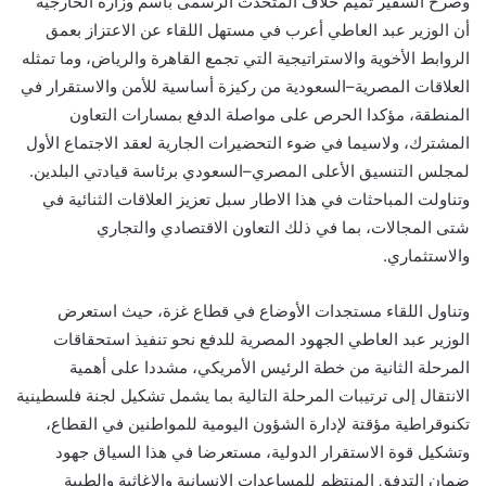
وصرح السفير تميم خلاف المتحدث الرسمى باسم وزارة الخارجية
أن الوزير عبد العاطي أعرب في مستهل اللقاء عن الاعتزاز بعمق
الروابط الأخوية والاستراتيجية التي تجمع القاهرة والرياض، وما تمثله
العلاقات المصرية–السعودية من ركيزة أساسية للأمن والاستقرار في
المنطقة، مؤكدا الحرص على مواصلة الدفع بمسارات التعاون
المشترك، ولاسيما في ضوء التحضيرات الجارية لعقد الاجتماع الأول
لمجلس التنسيق الأعلى المصري–السعودي برئاسة قيادتي البلدين.
وتناولت المباحثات في هذا الاطار سبل تعزيز العلاقات الثنائية في
شتى المجالات، بما في ذلك التعاون الاقتصادي والتجاري
والاستثماري.
وتناول اللقاء مستجدات الأوضاع في قطاع غزة، حيث استعرض
الوزير عبد العاطي الجهود المصرية للدفع نحو تنفيذ استحقاقات
المرحلة الثانية من خطة الرئيس الأمريكي، مشددا على أهمية
الانتقال إلى ترتيبات المرحلة التالية بما يشمل تشكيل لجنة فلسطينية
تكنوقراطية مؤقتة لإدارة الشؤون اليومية للمواطنين في القطاع،
وتشكيل قوة الاستقرار الدولية، مستعرضا في هذا السياق جهود
ضمان التدفق المنتظم للمساعدات الإنسانية والإغاثية والطبية