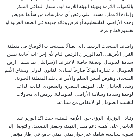
بالكميات اللازمة وتهيئة البيئة اللازمة لبدء مسار التعافي المبكر
وإعادة الإعمار، مشددا على رفض أي ممارسات من شأنها تقويض
وحدة الأراضي الفلسطينية أو فرض وقائع جديدة في الضفة الغربية او
تقسيم قطاع غزة.
واضاف المتحدث الرسمى أنه اتصالًا بمستجدات الأوضاع في منطقة
القرن الأفريقي، أكد الوزيران الرفض التام لأي إجراءات أحادية تمس
سيادة الصومال، وبصفة خاصة الاعتراف الإسرائيلي بما يسمى أرض
الصومال، باعتباره انتهاكاً صارخاً لمبادئ القانون الدولي وميثاق الأمم
المتحدة، ويقوض أسس السلم والأمن في تلك المنطقة الحيوية.
وشدد الجانبان على الموقف المصري والسعودي الثابت الداعم
لوحدة وسيادة وسلامة الأراضي الصومالية، ورفض أي محاولات
لتقسيم الصومال أو الانتقاص من سيادته.
وتبادل الوزيران الرؤى حول الأزمة اليمنية، حيث اكد الوزير عبد
العاطي على أهمية دعم مسار التهدئة وخفض التصعيد، والتوصل إلى
تسوية سياسية شاملة عبر حوار يمني–يمني جامع في إطار مؤتمر