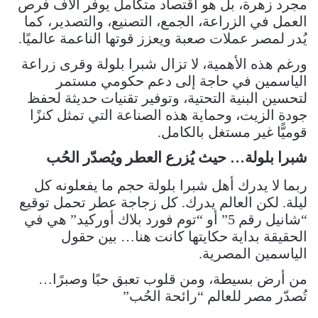
مجرد زهرة، بل هو اقتصاد متكامل يوفّر آلاف فرص
العمل في الزراعة، الجمع، التصنيع، والتصدير، كما
يُدر لمصر عملات صعبة ويعزز قوتها الناعمة عالميًا.
ورغم هذه الأهمية، لا تزال شبرا بلولة وقرى زراعة
الياسمين في حاجة إلى دعم حكومي مستمر
لتحسين البنية التحتية، وتوفير تقنيات حديثة لحفظ
جودة الزيت، وحماية هذه الصناعة التي تمثل كنزًا
قوميًّا غير مستغل بالكامل.
شبرا بلولة… حيث يُزرع العطر ويُصدّر الحُب
ربما لا يدرك أهل شبرا بلولة حجم ما يفعلونه كل
ليلة. لكن العالم يدرك. كل زجاجة عطر تحمل توقيع
“شانيل رقم 5” أو “توم فورد بلاك أوركيد” هي في
الحقيقة بداية حكايتها كانت هنا… بين حقول
الياسمين المصرية.
من أرض بسيطة، ومن قلوب تعبق حبًا وصبرًا…
تُصدّر مصر للعالم “رائحة الحُب”