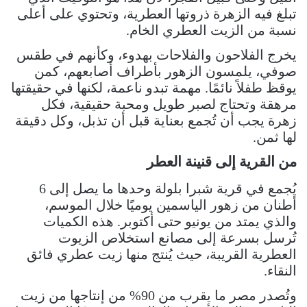
تبلغ فيه الزهرة ذروتها العطرية، وتحتوي على أعلى
نسبة من الزيت العطري الخام.
يخرج الفلاحون والفلاحات بهدوء، وكأنهم في طقس
صوفي، يلمسون الزهور بأطراف أصابعهم، كمن
يوقظ طفلاً نائمًا. مهمة تبدو ناعمة، لكنها في حقيقتها
مرهقة وتحتاج لصبر طويل ومحبة حقيقية، فكل
زهرة يجب أن تُجمع بعناية قبل أن تذبل، وكل دقيقة
لها ثمن.
من القرية إلى قنينة العطر
يُجمع في قرية شبرا بلولة وحدها ما يصل إلى 6
أطنان من زهور الياسمين يوميًا خلال الموسم،
والذي يمتد من يونيو حتى أكتوبر. هذه الكميات
تُرسل بسرعة إلى مصانع استخلاص الزيوت
العطرية القريبة، حيث يُنتج منها زيت عطري فائق
النقاء.
وتُصدر مصر ما يقرب من 90% من إنتاجها من زيت