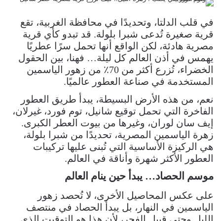
في قلب الدلتا، وتحديدًا في محافظة الغربية، تقع
قرية صغيرة تُدعى شبرا بلولة. قد تبدو كأي قرية
مصرية هادئة، لكن الواقع أنها تحمل سرًا عطريًا
يهمس في أذن العالم كل ليلة… فهنا، بين الحقول
الخضراء، تُزرع أكثر من 70٪ من زهور الياسمين
المستخدمة في صناعة العطور عالميًا.
نعم، من هذه الأرض البسيطة، يبدأ طريق العطور
الفاخرة التي تحمل توقيع شانيل، توم فورد، غيرلان،
إيف سان لوران، وغيرها من بيوت العطر الكبرى.
زهرة الياسمين المصرية، تحديدًا من شبرا بلولة،
هي الركيزة الأساسية التي تُبنى عليها تركيبات
العطور الأكثر شهرة وأناقة في العالم.
موسم الحصاد… يبدأ حين ينام العالم
على عكس المحاصيل الأخرى، لا تُحصد زهور
الياسمين في النهار، بل يبدأ الحصاد في منتصف
الليل وحتى قبيل الفجر، لأن هذا هو التوقيت الذي