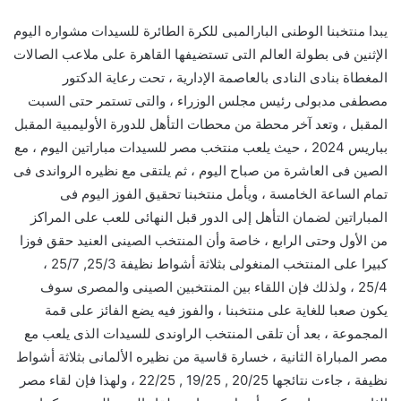
يبدا منتخبنا الوطنى البارالمبى للكرة الطائرة للسيدات مشواره اليوم
الإثنين فى بطولة العالم التى تستضيفها القاهرة على ملاعب الصالات
المغطاة بنادى النادى بالعاصمة الإدارية ، تحت رعاية الدكتور
مصطفى مدبولى رئيس مجلس الوزراء ، والتى تستمر حتى السبت
المقبل ، وتعد آخر محطة من محطات التأهل للدورة الأوليمبية المقبل
بباريس 2024 ، حيث يلعب منتخب مصر للسيدات مباراتين اليوم ، مع
الصين فى العاشرة من صباح اليوم ، ثم يلتقى مع نظيره الرواندى فى
تمام الساعة الخامسة ، ويأمل منتخبنا تحقيق الفوز اليوم فى
المباراتين لضمان التأهل إلى الدور قبل النهائى للعب على المراكز
من الأول وحتى الرابع ، خاصة وأن المنتخب الصينى العنيد حقق فوزا
كبيرا على المنتخب المنغولى بثلاثة أشواط نظيفة 25/3, 25/7 ،
25/4 ، ولذلك فإن اللقاء بين المنتخبين الصينى والمصرى سوف
يكون صعبا للغاية على منتخبنا ، والفوز فيه يضع الفائز على قمة
المجموعة ، بعد أن تلقى المنتخب الراوندى للسيدات الذى يلعب مع
مصر المباراة الثانية ، خسارة قاسية من نظيره الألمانى بثلاثة أشواط
نظيفة ، جاءت نتائجها 20/25 , 19/25 , 22/25 ، ولهذا فإن لقاء مصر