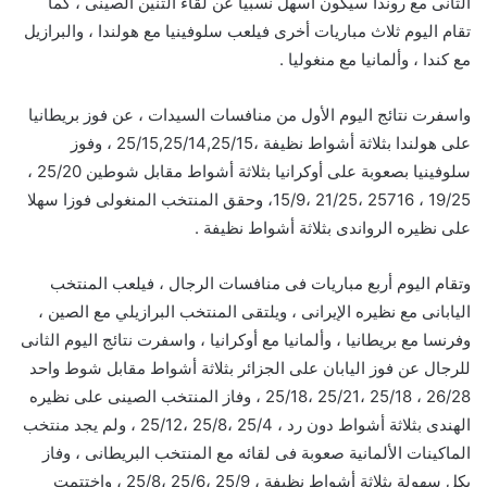
الثانى مع روندا سيكون أسهل نسبيا عن لقاء التنين الصينى ، كما
تقام اليوم ثلاث مباريات أخرى فيلعب سلوفينيا مع هولندا ، والبرازيل
مع كندا ، وألمانيا مع منغوليا .
واسفرت نتائج اليوم الأول من منافسات السيدات ، عن فوز بريطانيا
على هولندا بثلاثة أشواط نظيفة ،25/15,25/14,25/15 ، وفوز
سلوفينيا بصعوبة على أوكرانيا بثلاثة أشواط مقابل شوطين 25/20 ،
19/25 ، 25716 ،21/25 ،15/9، وحقق المنتخب المنغولى فوزا سهلا
على نظيره الرواندى بثلاثة أشواط نظيفة .
وتقام اليوم أربع مباريات فى منافسات الرجال ، فيلعب المنتخب
اليابانى مع نظيره الإيرانى ، ويلتقى المنتخب البرازيلي مع الصين ،
وفرنسا مع بريطانيا ، وألمانيا مع أوكرانيا ، واسفرت نتائج اليوم الثانى
للرجال عن فوز اليابان على الجزائر بثلاثة أشواط مقابل شوط واحد
26/28 ، 25/18 ،25/21 ،25/18 ، وفاز المنتخب الصينى على نظيره
الهندى بثلاثة أشواط دون رد ، 25/4 ،25/8 ،25/12 ، ولم يجد منتخب
الماكينات الألمانية صعوبة فى لقائه مع المنتخب البريطانى ، وفاز
بكل سهولة بثلاثة أشواط نظيفة ، 25/9 ،25/6 ،25/8 ، واختتمت