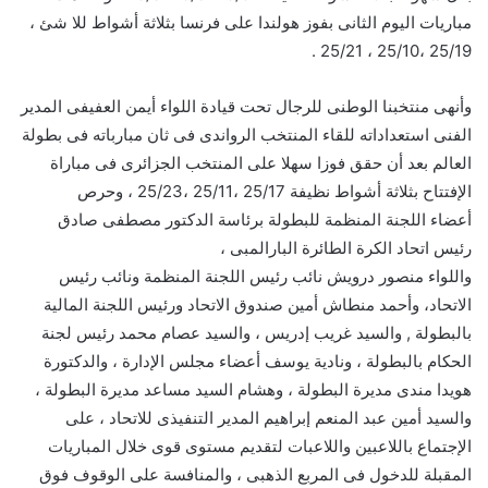
مباريات اليوم الثانى بفوز هولندا على فرنسا بثلاثة أشواط للا شئ ،
25/19 ،25/10 ، 25/21 .
وأنهى منتخبنا الوطنى للرجال تحت قيادة اللواء أيمن العفيفى المدير
الفنى استعداداته للقاء المنتخب الرواندى فى ثان مبارباته فى بطولة
العالم بعد أن حقق فوزا سهلا على المنتخب الجزائرى فى مباراة
الإفتتاح بثلاثة أشواط نظيفة 25/17 ،25/11 ،25/23 ، وحرص
أعضاء اللجنة المنظمة للبطولة برئاسة الدكتور مصطفى صادق
رئيس اتحاد الكرة الطائرة البارالمبى ،
واللواء منصور درويش نائب رئيس اللجنة المنظمة ونائب رئيس
الاتحاد، وأحمد منطاش أمين صندوق الاتحاد ورئيس اللجنة المالية
بالبطولة , والسيد غريب إدريس ، والسيد عصام محمد رئيس لجنة
الحكام بالبطولة ، ونادية يوسف أعضاء مجلس الإدارة ، والدكتورة
هويدا مندى مديرة البطولة ، وهشام السيد مساعد مديرة البطولة ،
والسيد أمين عبد المنعم إبراهيم المدير التنفيذى للاتحاد ، على
الإجتماع باللاعبين واللاعبات لتقديم مستوى قوى خلال المباريات
المقبلة للدخول فى المربع الذهبى ، والمنافسة على الوقوف فوق