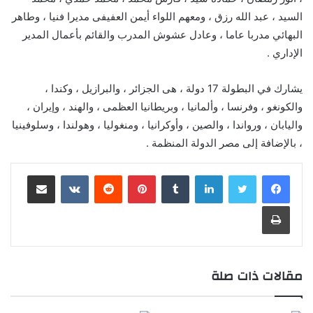
السيد ، عبد الله رزق ، ومعهم اللواء أيمن العفيفى مديرا فنيا ، وطاهر
البهائي مدربا عاما ، وعادل عشوش المدرب والقائم بأعمال المدير
الإداري .
يشارك في البطولة 17 دولة ، هى الجزائر ، والبرازيل ، وكندا ،
والكونغو ، وفرنسا ، وألمانيا ، وبريطانيا العظمى ، والهند ، وإيران ،
واليابان ، ورواندا ، والصين ، وأوكرانيا ، ومنغوليا ، وهولندا ، وسلوفينيا
، بالإضافة إلى مصر الدولة المنظمة .
لينكدإن
‏Tumblr
بينتيريست
‏Reddit
‏VKontakte
مشاركة عبر البريد
طباعة
مقالات ذات صلة