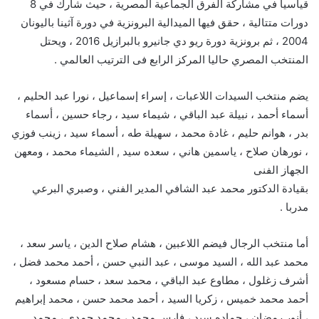
قياسيا في مشاركة الفرق الجماعية المصرية ، حيث شارك في 8
دورات متتالية ، حقق فيها الميدالية البرونزية في دورة آثينا باليونان
2004 ، ثم برونزية دورة ريو دي جانيرو بالبرازيل 2016 ، ويحتل
المنتخب المصري حاليا المركز الرابع فى الترتيب العالمي .
يضم منتخب السيدات اللاعبات ، إسراء إسماعيل ، نورا عبد الحليم ،
أسماء أحمد ، نبيلة عبد الباقي ، شيماء سيد ، رجاء حسين ، أسماء
بدر ، هوانم حليم ، غادة محمد ، سهيلة طه ، أسماء سيد ، زينب فوزي
، نورهان صلاح ، ياسمين هاني ، سعده سيد , الشيماء محمد ، ومعهن
الجهاز الفنى
بقيادة الدكتور محمد عبد الشافي المدير الفني ، وصبري البرعي
مدربا .
أما منتخب الرجال فيضم اللاعبين ، هشام صلاح الدين ، ياسر سعد ،
محمد عبد الله ، السيد موسى ، عبد النبي حسن ، أحمد محمد فضل ،
أشرف زغلول ، مطاوع عبد الباقي ، محمد سعد ، حسام مسعود ،
أحمد محمد خميس ، زكريا السيد ، أحمد محمد حسن ، محمد إبراهيم
، أنور رمضان ، حماده سيد ، فارس محمد ، محمد حمدي ، محمد