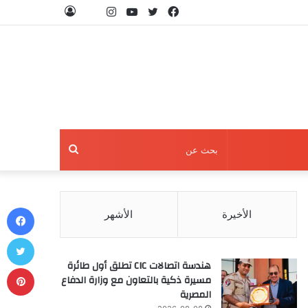
فيسبوك
تويتر
يوتيوب
انستقرام
threads
تسجيل
الدخول
بحث
عن
في
الأخيرة
الأشهر
تو
هندسة اتصالات CIC تطلق أول طائرة
بي
مسيرة ذكية بالتعاون مع وزارة الدفاع
المصرية