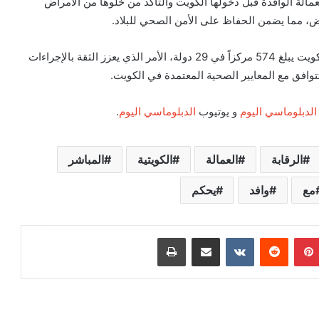
الة الوافدة قبل دخولها الكويت والتأكد من خلوها من الأمراض
راض، مما يضمن الحفاظ على الأمن الصحي للبلاد.
وأشار إلى أن عدد المراكز المعتمدة لفحص العمالة خارج الكويت يبلغ 574 مركزاً في 29 دولة، الأمر الذي يعزز الثقة بالإجراءات
وافق مع المعايير الصحية المعتمدة في الكويت.
الدبلوماسي اليوم
و يوتيوب
الدبلوماسي اليوم
.
الرقابة
العمالة
الكويتية
المباشر
مع
وافد
يحكم
بينتيريست
‏Reddit
‏VKontakte
مشاركة عبر البريد
طباعة