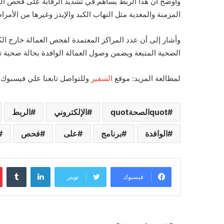
وأوضح أن هذا الربط يساهم في تشديد الرقابة على فحص العم
المزمنة والمعدية مثل التهاب الكبد والإيدز وغيرها من الأم
الصحية المتبعة ويضمن وصول العمالة الوافدة بحالة صحية تت
لمطالعة المزيد: موقع
السفير
وللتواصل تابعنا علي فيسبوك
quotالصحةquot
الإلكتروني
الربط
الوافدة
برنامج
على
فحص
لينكدإن
‏Tumblr
فيسبوك
تويتر