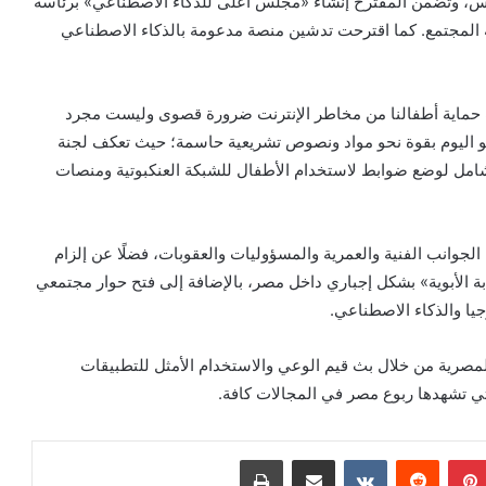
لس، وتضمن المقترح إنشاء «مجلس أعلى للذكاء الاصطناعي» برئاسة
 المجتمع. كما اقترحت تدشين منصة مدعومة بالذكاء الاصطناعي
تت حماية أطفالنا من مخاطر الإنترنت ضرورة قصوى وليست مجرد
و اليوم بقوة نحو مواد ونصوص تشريعية حاسمة؛ حيث تعكف لجنة
شامل لوضع ضوابط لاستخدام الأطفال للشبكة العنكبوتية ومنصات
جوانب الفنية والعمرية والمسؤوليات والعقوبات، فضلًا عن إلزام
بة الأبوية» بشكل إجباري داخل مصر، بالإضافة إلى فتح حوار مجتمعي
يا والذكاء الاصطناعي.
المصرية من خلال بث قيم الوعي والاستخدام الأمثل للتطبيقات
لتي تشهدها ربوع مصر في المجالات كافة.
بينتيريست
‏Reddit
‏VKontakte
مشاركة عبر البريد
طباعة