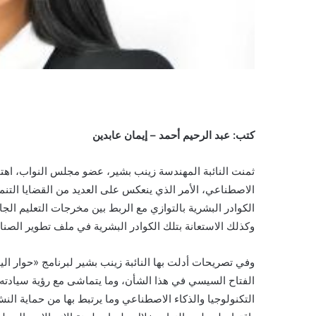
كتب: عبد الرحيم أحمد – إيمان عابدين
ثمنت النائبة المهندسة زينب بشير، عضو مجلس النواب، اهتم
الاصطناعي، الأمر الذي ينعكس على العديد من القضايا التنمو
الكوادر البشرية بالتوازي مع الربط بين مخرجات التعليم الج
وكذلك الاستعانة بتلك الكوادر البشرية في ملف تطوير الصنا
وفي تصريحات أدلت بها النائبة زينب بشير لبرنامج «حوار اليو
الفتاح السيسي في هذا الشأن، وما يتماشى مع رؤية سيادته 
التكنولوجيا والذكاء الاصطناعي وما يرتبط بها من حماية ال