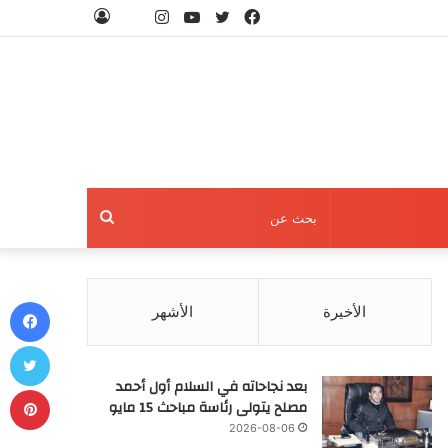
فيسبوك
تويتر
يوتيوب
انستقرام
threads
تسجيل
الدخول
بحث
عن
في
الأخيرة
الأشهر
تو
بعد نجاحاته في السلام أول أحمد
بي
مصلح يتولى رئاسة مباحث 15 مايو
2026-08-06