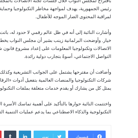
باقتراح لمجلس النواب خلال جلسات لجنة الاتصالات بالمج
رئيس الجمهورية، يهدف لمواجهة مخاطر التكنولوجيا وحماية
لمراقبة المحتوى الضار الموجه للأطفال.
وأشارت النائبة إلى أنه في ظل عالم رقمي لا حدود له، با
خيار. وأوضحت البرلمانية زينب بشير أن مجلس النواب يخط
الاتصالات وتكنولوجيا المعلومات على إعداد مشروع قانون 
التواصل الاجتماعي، أسوةً بتجارب دولية رائدة.
وأضافت أن مقترحها يشتمل على الجوانب التشريعية وكذلك ال
شركات التكنولوجيا والمنصات العالمية بتفعيل أدوات «الرقا
يمثل كل من يشارك أو يقدم خدمات متعلقة بملفات التكنولوج
واختتمت النائبة حوارها بالتأكيد على أهمية تماسك الأسرة 
التكنولوجية والذكاء الاصطناعي بما يدعم عمليات التنمية ا
لينكدإن
‏Tumblr
فيسبوك
تويتر