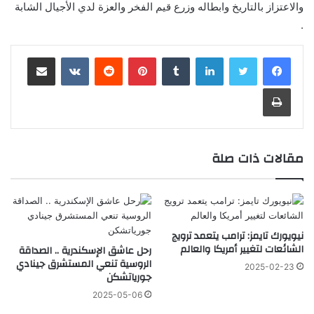
والاعتزاز بالتاريخ وابطاله وزرع قيم الفخر والعزة لدي الأجيال الشابة
.
لينكدإن
‏Tumblr
بينتيريست
‏Reddit
‏VKontakte
مشاركة عبر البريد
طباعة
مقالات ذات صلة
نيويورك تايمز: ترامب يتعمد ترويج
الشائعات لتغيير أمريكا والعالم
رحل عاشق الإسكندرية .. الصداقة
الروسية تنعي المستشرق جينادي
2025-02-23
جورياتشكن
2025-05-06