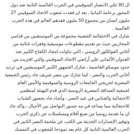
ال 80 علي الانتصار السوفيتي في الحرب العالمية الثانية ضد دول
المحور بزعامة المانيا ، بعد ان فقدت شعوب الاتحاد السوفيتي 27
مليون انسان من مجموع 50 مليون فقدهم العالم في هذه الحرب
العالمية .
شارك في الاحتفالية الشعبية مجموعة من الموسيقيين من قدامي
المحاربين حيث تم تقديم مقطوعات موسيقية وفقرات غنائية من
أغاني الفولكلور الروسي ، التي تناولت امجاد الكفاح الكبير ضد
العدوان الألماني علي أراضي الاتحاد السوفيتي والتي اقتربت من
حدود موسكو العاصمة ، شارك الجمهور الكبير الموسيقيين في ترديد
أغاني الحرب والنصر ، كما شارك من مصر شريف جاد رئيس الجمعية
المصرية لخريجي الجامعات الروسية والسوفيتية والأمين العام
لجمعية الصداقة المصرية الروسية الذي قدم التهنئة لمنظمي
الاحتفالية والفنانين في عيد النصر ، وأشاد جاد بحضور الشباب
للاحتفالية مما يساعد في مد جسور التواصل بين الأجيال ، واكد جاد
ان ما تقدمه روسيا من صنع أفلام ومسلسلات عن ذكري الحرب
وتوفير الإصدارات الحديثة من الكتب عن ملحمة النصر الكبير في
الحرب العالمية الثانية كل عام يعد نموذجا للشعوب في التمسك