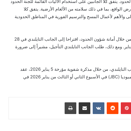
حدود. يتفق كلا الجانبين على استخدام الآليات القائمة للجنة الحدود
لواقع، بما في ذلك سلامته من الألغام الأرضية. يتفق كلا
ولى والأهم لأعمال المسح والترسيم الفورية في المناطق الحدودية
وتابع المتحدث أنه تمشيا مع روح النقطة 3، قدمت كمبوديا، من خلال أمانة شؤون الحدود، اقتراحا إلى الجانب التايلندي في 28
ل من يناير. ومع ذلك، طلب الجانب التايلندي التأجيل، مشيراً إلى ضرورة
في وقت لاحق، طلب الجانب الكمبودي مرة أخرى من الجانب التايلندي، من خلال مذكرة شفوية مؤرخة 5 يناير 2026، عقد
اجتماع خاص للجنة الحدود المشتركة بين كمبوديا وتايلاند وكمبوديا (JBC) في الأسبوع الثاني أو الثالث من يناير 2026 في
بينتيريست
‏Reddit
‏VKontakte
مشاركة عبر البريد
طباعة