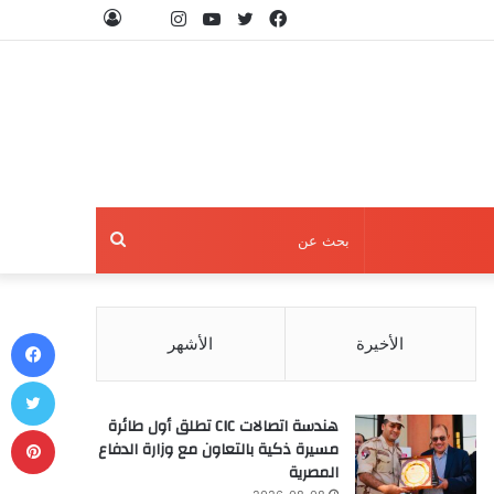
فيسبوك
تويتر
يوتيوب
انستقرام
threads
تسجيل
الدخول
بحث
عن
في
الأخيرة
الأشهر
تو
هندسة اتصالات CIC تطلق أول طائرة
بي
مسيرة ذكية بالتعاون مع وزارة الدفاع
المصرية