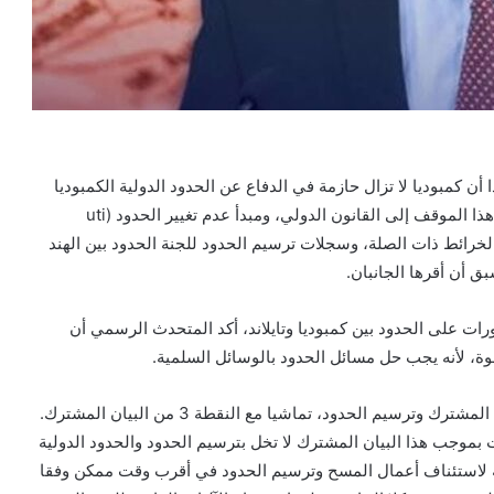
 أن كمبوديا لا تزال حازمة في الدفاع عن الحدود الدولية الكمبوديا
وتايلاند كما أنشأتها لجنة الحدود الهند الصينية وسيام. يستند هذا الموقف إلى القانون الدولي، ومبدأ عدم تغيير الحدود (uti
كو-سيام، والخرائط ذات الصلة، وسجلات ترسيم الحدود للجنة الحدود بين الهند
ق أن أقرها الجانبان.
حفية حول التطورات على الحدود بين كمبوديا وتايلاند، أكد المتحدث الرسمي أن
قوة، لأنه يجب حل مسائل الحدود بالوسائل السلمية.
وأوضح كذلك أن الأولوية التالية هي المضي قدما في المسح المشترك وترسيم الحدود، تماشيا مع النقطة 3 من البيان المشترك.
ترتيبات بموجب هذا البيان المشترك لا تخل بترسيم الحدود والحدود الدولية
ركة لاستئناف أعمال المسح وترسيم الحدود في أقرب وقت ممكن وفقا