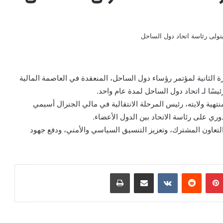
 الثلاثاء 23ديسمبر 2025، أعمال الدورة الثانية لمؤتمر رؤساء دول الساحل، المنعقدة في العاصمة المالية
ئيسًا لـ اتحاد دول الساحل لمدة عام واحد.
هية ولايته، رئيس المرحلة الانتقالية في مالي الجنرال أسيمي
دوري على رئاسة الاتحاد بين الدول الأعضاء.
ا التعاون المشترك، وتعزيز التنسيق السياسي والأمني، ودفع جهود
بينتيريست
‏Reddit
‏VKontakte
مشاركة عبر البريد
طباعة