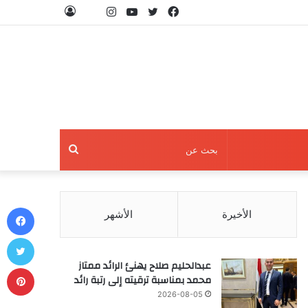
فيسبوك
تويتر
يوتيوب
انستقرام
threads
تسجيل
الدخول
بحث
عن
في
الأخيرة
الأشهر
تو
عبدالحليم صلاح يهنئ الرائد ممتاز
بي
محمد بمناسبة ترقيته إلى رتبة رائد
2026-08-05