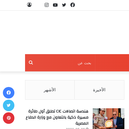
فيسبوك
تويتر
يوتيوب
انستقرام
threads
تسجيل
الدخول
بحث
عن
في
الأخيرة
الأشهر
تو
هندسة اتصالات CIC تطلق أول طائرة
بي
مسيرة ذكية بالتعاون مع وزارة الدفاع
المصرية