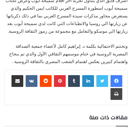
اشرف فايق الذي يتناول تجربة اخر أفلام سميحة أيوب وعرض لكتاب
سميحة أيوب اسطورة المسرح العربي للكاتب ايمن الحكيم والذي
يستعرض محاور مذكرات سيدة المسرح العربي بما في ذلك ذكرياتها
عن زيارتها الي روسيا والانطباعات التي كانت لدي سميحة أيوب بعد
زيارتها الي موسكو والتعامل مع مجموعة من رموز الثقافة الروسية.
وتختتم الاحتفالية بكلمة د. إبراهيم كامل لأعضاء جمعية الصداقة
المصرية الروسية في ختام موسمهم الثقافي الأول والذي تم بنجاح
واهتمام كبيرين يعكس اهتمام الشعب المصري بالثقافة الروسية .
لينكدإن
‏Tumblr
بينتيريست
‏Reddit
‏VKontakte
مشاركة عبر البريد
طباعة
مقالات ذات صلة