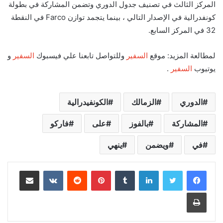
المركز الثالث في تصنيف جدول الدوري وتضمن المشاركة في بطولة
كونفدرالية في الإصدار التالي ، بينما يتجمد توازن Farco في النقطة
32 في المركز السابع.
لمطالعة المزيد: موقع
السفير
وللتواصل تابعنا علي فيسبوك
السفير
و
يوتيوب
السفير
.
الدوري
الزمالك
الكونفيدرالية
المشاركة
بالفوز
على
فاركو
في
ويضمن
ينهي
لينكدإن
‏Tumblr
بينتيريست
‏Reddit
‏VKontakte
مشاركة عبر البريد
طباعة