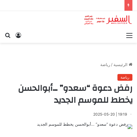
القائمة
تسجيل
بح
الدخول
عن
الرئيسية
/
رياضة
رياضة
رفض دعوة “سعدو” …أبوالحسن
يخطط للموسم الجديد
19:19 | 2025-05-20