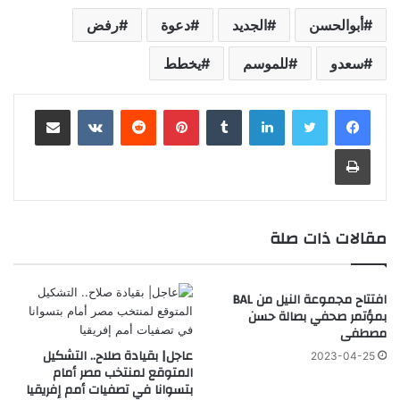
أبوالحسن
الجديد
دعوة
رفض
سعدو
للموسم
يخطط
لينكدإن
‏Tumblr
بينتيريست
‏Reddit
‏VKontakte
مشاركة عبر البريد
طباعة
مقالات ذات صلة
افتتاح مجموعة النيل من BAL
بمؤتمر صحفي بصالة حسن
مصطفى
عاجل| بقيادة صلاح.. التشكيل
2023-04-25
المتوقع لمنتخب مصر أمام
بتسوانا في تصفيات أمم إفريقيا