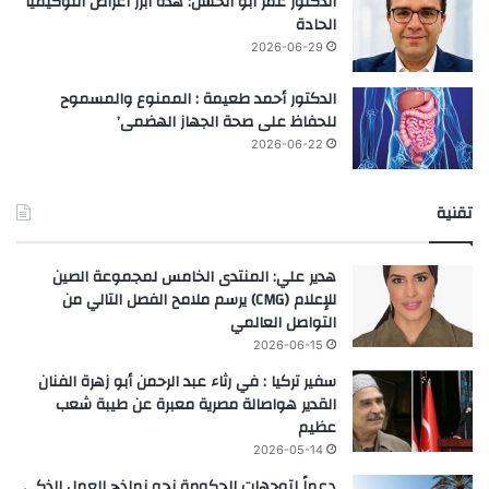
الدكتور عمر أبو الحسن: هذه أبرز أعراض اللوكيميا
الحادة
2026-06-29
الدكتور أحمد طعيمة : الممنوع والمسموح
للحفاظ على صحة الجهاز الهضمى’
2026-06-22
تقنية
هدير علي: المنتدى الخامس لمجموعة الصين
للإعلام (CMG) يرسم ملامح الفصل التالي من
التواصل العالمي
2026-06-15
سفير تركيا : في رثاء عبد الرحمن أبو زهرة الفنان
القدير هواصالة مصرية معبرة عن طيبة شعب
عظيم
2026-05-14
دعماً لتوجهات الحكومة نحو نماذج العمل الذكي