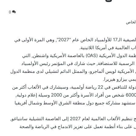
0
فازت العاصمة التشيلية سانتياغو , بتنظيم الألعاب العالمية الصيفية الـ17 للأولمبياد الخاص عام “2027”, وهي المرة الأولى في
جاء ذلك خلال المؤتمر الصحفي الذي عقد أمس في مقر منظمة الدول الأمريكية (OAS) بالعاصمة الأمريكية واشنطن, التي
ية الرسمية للاستضافة, حيث شارك في المؤتمر رئيس الأولمبياد
 الأمريكية لويس ألماجرو، والممثل الدائم لتشيلي لدى منظمة الدول
ي بيزارو هيريرا.
ومن المتوقع مشاركة 6000 لاعب ولاعبة، من أكثر من 170 دولة للتنافس في 22 رياضة أولمبية، وسيشارك في الألعاب أكثر من
2000 مدرب وآلاف من المتطوعين. وستجذب الألعاب أيضًا 6000 شخص من أفراد الأسرة وأكثر من 2000 وسيلة إعلام دولية,
لألعاب ، التي ستشهد مشاركة جميع دول منطقة الشرق الأوسط وشمال أفريقيا
وبهذه المناسبة قال الدكتور تيموثي شرايفر: “يسعدنا أن نمنح تنظيم الألعاب العالمية لعام 2027 إلى العاصمة التشيلية سانتياغو,
ل بلا كلل على بناء أنظمة تعمل على تعزيز الاندماج في الرياضة والصحة