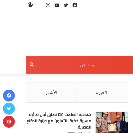
فيسبوك
تويتر
يوتيوب
انستقرام
threads
تسجيل
الدخول
بحث
عن
في
الأخيرة
الأشهر
تو
هندسة اتصالات CIC تطلق أول طائرة
بي
مسيرة ذكية بالتعاون مع وزارة الدفاع
المصرية