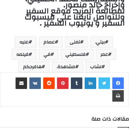
وإخراج خالد منصور
.
لمطالعة المزيد: موقع
السفير
وللتواصل تابعنا علي فيسبوك
السفير
و يوتيوب
السفير
.
بيتي.
تمنى
عصام
عليه
عمر
فلسطيني
في
فيلمه
لشاب
مشاهدة.
هافرجكم
لينكدإن
‏Tumblr
بينتيريست
‏Reddit
‏VKontakte
مشاركة عبر البريد
طباعة
مقالات ذات صلة