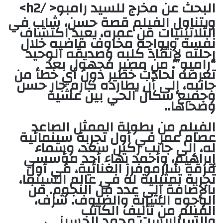
البحث عن مخرج للسيد رامبو
< /h2>
ويتناول الفيلم قصة حسن، شاب في
الثلاثينيات من عمره، يعيد اكتشاف
نفسه ويواجه مخاوف ماضيه خلال
رحلته لإنقاذ كلبه وصديقه الوحيد
“رامبو”. من مصير مجهول بعد
تعرضه لحادث خطير دون أي خطأ من
جانبه، إلى أن يطارده كارم جار حسن
وجميع سكان الحي بين عشية
وضحاها.
.
الفيلم من بطولة الممثل الصاعد
عصام عمر في أول تجربة سينمائية
له، إلى جانب ركين سعد، وسماء
إبراهيم، وأحمد بهاء أحد مؤسسي
فرقة شارموفرز الغنائية، في أول
تجربة تمثيلية له في عالم السينما،
بالإضافة إلى عدد من النجوم. من
الوجوه الشابة والضيوف. شرف،
الفيلم من تأليف الكاتب
والسيناريست محمد الحسيني،