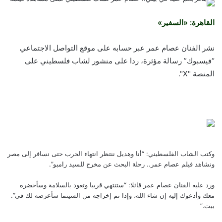
القاهرة: «السفير»
نشر الفنان عصام عمر عبر حسابه على موقع التواصل الاجتماعي
“فيسبوك” رسالة مؤثرة، ردا على منشور لشاب فلسطيني على
المنصة
"X".
وكتب الشاب الفلسطيني: “أنا وهديل ننتظر انتهاء الحرب حتى نسافر إلى مصر
ونشاهد فيلم عصام عمر.. رحلة البحث عن مخرج للسيد رامبو”.
ورد عليه الفنان عصام عمر قائلا: “ستنتهي قريبا وتعود بالسلامة وسأحضره
معك وأدعوك إليه إن شاء الله، وإذا تم إخراجه من السينما سأعرضه لك في”.
بيت.”