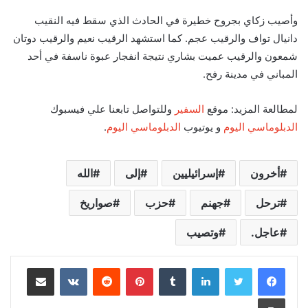
وأصيب زكاي بجروح خطيرة في الحادث الذي سقط فيه النقيب
دانيال تواف والرقيب عجم. كما استشهد الرقيب نعيم والرقيب دوتان
شمعون والرقيب عميت بشاري نتيجة انفجار عبوة ناسفة في أحد
المباني في مدينة رفح.
لمطالعة المزيد: موقع
السفير
وللتواصل تابعنا علي فيسبوك
الدبلوماسي اليوم
و يوتيوب
الدبلوماسي اليوم
.
أخرون
إسرائيليين
إلى
الله
ترحل
جهنم
حزب
صواريخ
عاجل.
وتصيب
لينكدإن
‏Tumblr
بينتيريست
‏Reddit
‏VKontakte
مشاركة عبر البريد
طباعة