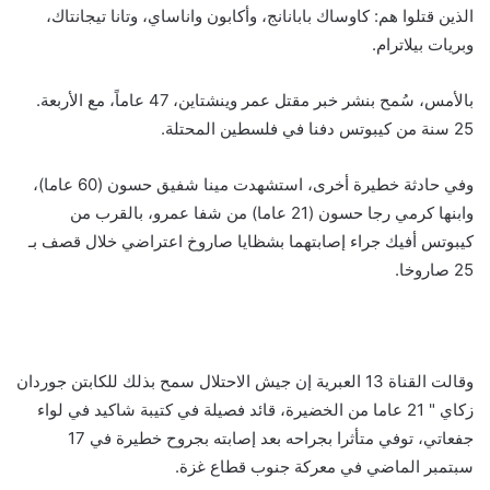
الذين قتلوا هم: كاوساك بابانانج، وأكابون واناساي، وتانا تيجانتاك،
وبريات بيلاترام.
بالأمس، سُمح بنشر خبر مقتل عمر وينشتاين، 47 عاماً، مع الأربعة.
25 سنة من كيبوتس دفنا في فلسطين المحتلة.
وفي حادثة خطيرة أخرى، استشهدت مينا شفيق حسون (60 عاما)،
وابنها كرمي رجا حسون (21 عاما) من شفا عمرو، بالقرب من
كيبوتس أفيك جراء إصابتهما بشظايا صاروخ اعتراضي خلال قصف بـ
25 صاروخا.
وقالت القناة 13 العبرية إن جيش الاحتلال سمح بذلك للكابتن جوردان
زكاي " 21 عاما من الخضيرة، قائد فصيلة في كتيبة شاكيد في لواء
جفعاتي، توفي متأثرا بجراحه بعد إصابته بجروح خطيرة في 17
سبتمبر الماضي في معركة جنوب قطاع غزة.