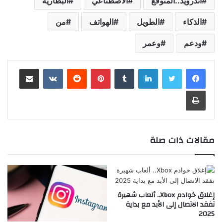
أندرويد..المتوقع
الاصطناعي
البطارية
الذكاء
الطويل
الهواتف
من
ودعم
وعمر
لينكدإن
‏Tumblr
بينتيريست
‏Reddit
‏VKontakte
مشاركة عبر البريد
طباعة
مقالات ذات صلة
إغلاق خوادم Xbox.. ألعاب شهيرة
تفقد الاتصال إلى الأبد مع بداية
2025