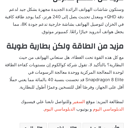
وستكون شاشات الهواتف الرائدة الجديدة مجهزة بشكل جيد لدعم
دقة QHD+ ومعدل تحديث يصل إلى 240 هرتز، كما يوجد طاقة كافية
في الخزان لتوصيل الهواتف بشاشة خارجية تدعم جودة 8K، مما
يجعل هواتف أندرويد خيارًا رائعًا. كمبيوتر موثوق.
مزيد من الطاقة ولكن بطارية طويلة
مع كل هذه القوة تحت الغطاء، هل ستعاني الهواتف من حيث
البطارية؟ بالتأكيد لا، تقول شركة كوالكوم إن مستويات كفاءة الطاقة
لوحدة المعالجة المركزية ووحدة معالجة الرسومات في
Snapdragon 8 Elite قد تحسنت بنسبة 40 بالمائة مما يعني حملًا
أقل على الجهاز، وفرصًا أقل للتسخين وعمرًا أطول للبطارية.
لمطالعة المزيد: موقع
السفير
وللتواصل تابعنا علي فيسبوك
الدبلوماسي اليوم
و يوتيوب
الدبلوماسي اليوم
.