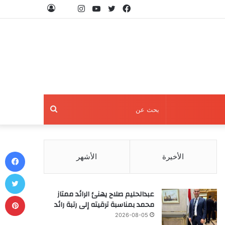
فيسبوك
تويتر
يوتيوب
انستقرام
threads
تسجيل
الدخول
بحث
عن
في
الأخيرة
الأشهر
تو
عبدالحليم صلاح يهنئ الرائد ممتاز
بي
محمد بمناسبة ترقيته إلى رتبة رائد
2026-08-05