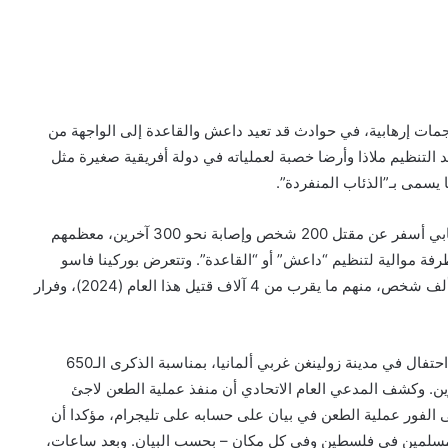
مات إرهابية، في حوادث قد تعيد داعش والقاعدة إلى الواجهة من
التنظيم ملاذا وأرضا خصبة لعملياته في دولة أفريقية صغيرة مثل
يسمى بـ”الذئاب المنفردة”.
وفي منتصف هذا الأسبوع، تعرضت بوركينا فاسو لهجوم إرهابي أسفر عن مقتل 200 شخص وإصابة نحو 300 آخرين، معظمهم
ة موالية لتنظيم “داعش” أو “القاعدة”. وتتعرض بوركينا فاسو
لموجات من الهجمات منذ عام 2015، تسببت في مقتل 20 ألف شخص، منهم ما يقرب من 4 آلاف قتيل هذا العام (2024)، وفرار
وقبل ذلك، هاجم شاب، مساء الجمعة الماضية، بسكين رواد احتفال في مدينة زولينغن غربي ألمانيا، بمناسبة الذكرى الـ650
المدينة، ما أدى إلى مقتل 3 أشخاص وإصابة 8 آخرين. وكشف المدعي العام الاتحادي أن منفذ عملية الطعن لاجئ
 وتبنى تنظيم داعش على الفور عملية الطعن في بيان على حسابه على تليجرام، مؤكدا أن
لمسلمين في فلسطين وفي كل مكان – بحسب البيان. وبعد ساعات،