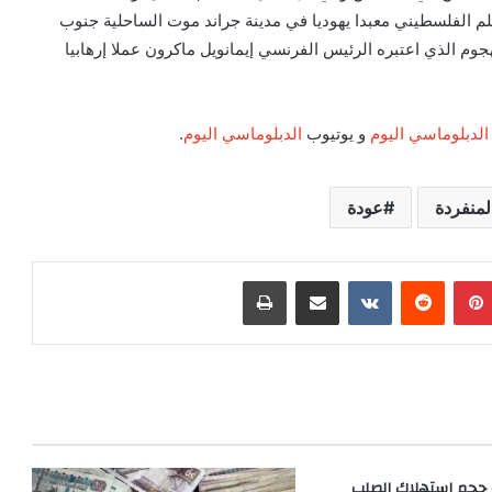
م الفلسطيني معبدا يهوديا في مدينة جراند موت الساحلية جنوب
جوم الذي اعتبره الرئيس الفرنسي إيمانويل ماكرون عملا إرهابيا
الدبلوماسي اليوم
و يوتيوب
الدبلوماسي اليوم
.
لمنفردة
عودة
بينتيريست
‏Reddit
‏VKontakte
مشاركة عبر البريد
طباعة
و حجم استهلاك الصلب