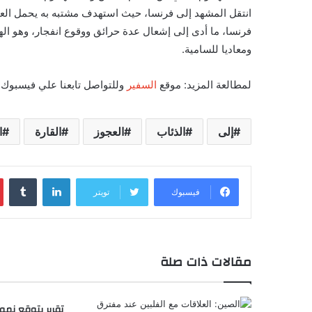
انتقل المشهد إلى فرنسا، حيث استهدف مشتبه به يحمل العل
فرنسا، ما أدى إلى إشعال عدة حرائق ووقوع انفجار، وهو اله
ومعاديا للسامية.
لمطالعة المزيد: موقع
السفير
وللتواصل تابعنا علي فيسبوك
إلى
الذئاب
العجوز
القارة
ا
لينكدإن
‏Tumblr
فيسبوك
تويتر
مقالات ذات صلة
تقرير يتوقع نم