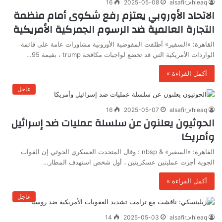
16
2025-05-08
alsafir_vhieaq
الاتحاد الأوروبي يعتزم رفع شكوى أمام منظمة
التجارة العالمية ضد الرسوم الجمركية الأمريكية
القاهرة: «السفير» أطلقت المفوضية الأوروبية مشاورات عامة على قائمة
الواردات الأمريكية التي قد تخضع لواجبات مكافحة trump ، بقيمة 95…
أكمل القراءة »
عاجل
16
2025-05-07
alsafir_vhieaq
الحوثيون يعلنون عن سلسلة عمليات ضد إسرائيل
وأمريكا
القاهرة: «السفير» & nbsp ؛ وقال المتحدث العسكري الحوثي إن القوات
الجوية أجرت عمليتين عسكريتين ، أول شخص استهدف المطار…
أكمل القراءة »
عاجل
14
2025-05-03
alsafir_vhieaq