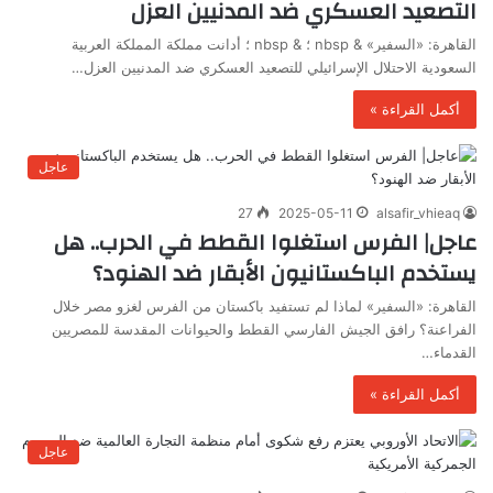
التصعيد العسكري ضد المدنيين العزل
القاهرة: «السفير» & nbsp ؛ & nbsp ؛ أدانت مملكة المملكة العربية
السعودية الاحتلال الإسرائيلي للتصعيد العسكري ضد المدنيين العزل…
أكمل القراءة »
عاجل
27
2025-05-11
alsafir_vhieaq
عاجل| الفرس استغلوا القطط في الحرب.. هل
يستخدم الباكستانيون الأبقار ضد الهنود؟
القاهرة: «السفير» لماذا لم تستفيد باكستان من الفرس لغزو مصر خلال
الفراعنة؟ رافق الجيش الفارسي القطط والحيوانات المقدسة للمصريين
القدماء…
أكمل القراءة »
عاجل