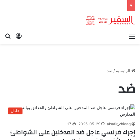
القائمة
تسجيل
بح
الدخول
عن
الرئيسية
/
ضد
ضد
عاجل
17
2025-05-29
alsafir_vhieaq
إجراء فرنسي عاجل ضد المدخنين على الشواطئ