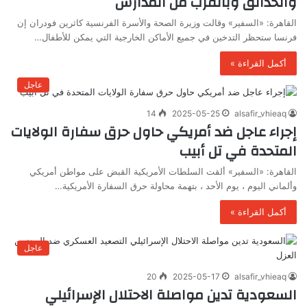
والحدائق وبالقرب من المدارس
القاهرة: «السفير» وقالت وزيرة الصحة والأسرة الفرنسية كاثرين فودران إن
فرنسا ستحظر التدخين في جميع الأماكن الخارجية التي يمكن للأطفال…
أكمل القراءة »
عاجل
14
2025-05-25
alsafir_vhieaq
إجراء عاجل ضد أمريكي حاول حرق سفارة الولايات
المتحدة في تل أبيب
القاهرة: «السفير» ألقت السلطات الأمريكية القبض على مواطن أمريكي
وألماني اليوم ، يوم الأحد ، بتهمة محاولة حرق السفارة الأمريكية…
أكمل القراءة »
عاجل
20
2025-05-17
alsafir_vhieaq
السعودية تدين مواصلة الاحتلال الإسرائيلي