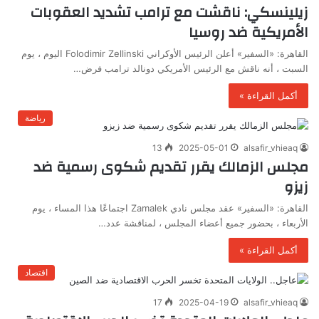
زيلينسكي: ناقشت مع ترامب تشديد العقوبات
الأمريكية ضد روسيا
القاهرة: «السفير» أعلن الرئيس الأوكراني Folodimir Zellinski اليوم ، يوم
السبت ، أنه ناقش مع الرئيس الأمريكي دونالد ترامب فرض…
أكمل القراءة »
رياضة
13
2025-05-01
alsafir_vhieaq
مجلس الزمالك يقرر تقديم شكوى رسمية ضد
زيزو
القاهرة: «السفير» عقد مجلس نادي Zamalek اجتماعًا هذا المساء ، يوم
الأربعاء ، بحضور جميع أعضاء المجلس ، لمناقشة عدد…
أكمل القراءة »
اقتصاد
17
2025-04-19
alsafir_vhieaq