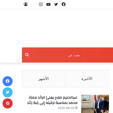
فيسبوك
تويتر
يوتيوب
انستقرام
threads
تسجيل
الدخول
بحث
عن
في
الأخيرة
الأشهر
تو
عبدالحليم صلاح يهنئ الرائد ممتاز
بي
محمد بمناسبة ترقيته إلى رتبة رائد
2026-08-05