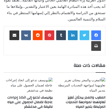
الدول العربية إزاء النظام العالمي الحالي وآلياتها القائمة…نعتقد بقوة
أنه يجب أخذ هذه المبادرة الهامة بعين الاعتبار والتقدير…وإملاءها ما
تستحق من الدراسة والاهتمام،بالنظر إلي إسهامها المنتظر في بناء
السلام والتنمية العالميين.
لينكدإن
‏Tumblr
بينتيريست
‏Reddit
‏VKontakte
مشاركة عبر البريد
طباعة
مقالات ذات صلة
المغرب والمجر يبحثان تعزيز
يونيسف تدعو إلى اتخاذ إجراءات
تعاونهما لمواجهة التحديات
عاجلة لضمان الحصول على مياه
المرتبطة بتدبير المياه
نظيفة في مدغشقر