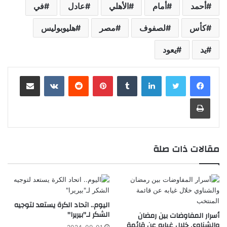
أحمد
أمام
الأهلي
عادل
في
كأس
لصفوف
مصر
هليوبوليس
يد
يعود
لينكدإن
‏Tumblr
بينتيريست
‏Reddit
‏VKontakte
مشاركة عبر البريد
طباعة
مقالات ذات صلة
اليوم.. اتحاد الكرة يستعد لتوجيه
الشكر لـ"بيريرا"
أسرار المفاوضات بين رمضان
والشناوي خلال غيابه عن قائمة