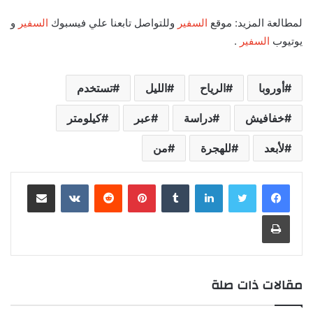
لمطالعة المزيد: موقع
السفير
وللتواصل تابعنا علي فيسبوك
السفير
و
يوتيوب
السفير
.
أوروبا
الرياح
الليل
تستخدم
خفافيش
دراسة
عبر
كيلومتر
لأبعد
للهجرة
من
لينكدإن
‏Tumblr
بينتيريست
‏Reddit
‏VKontakte
مشاركة عبر البريد
طباعة
مقالات ذات صلة