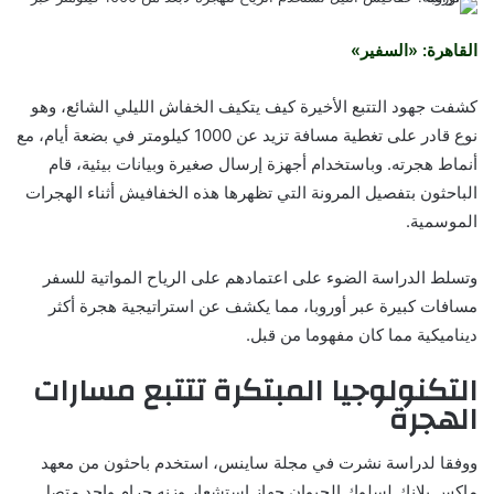
القاهرة: «السفير»
كشفت جهود التتبع الأخيرة كيف يتكيف الخفاش الليلي الشائع، وهو
نوع قادر على تغطية مسافة تزيد عن 1000 كيلومتر في بضعة أيام، مع
أنماط هجرته. وباستخدام أجهزة إرسال صغيرة وبيانات بيئية، قام
الباحثون بتفصيل المرونة التي تظهرها هذه الخفافيش أثناء الهجرات
الموسمية.
وتسلط الدراسة الضوء على اعتمادهم على الرياح المواتية للسفر
مسافات كبيرة عبر أوروبا، مما يكشف عن استراتيجية هجرة أكثر
ديناميكية مما كان مفهوما من قبل.
التكنولوجيا المبتكرة تتتبع مسارات
الهجرة
ووفقا لدراسة نشرت في مجلة ساينس، استخدم باحثون من معهد
ماكس بلانك لسلوك الحيوان جهاز استشعار وزنه جرام واحد متصل