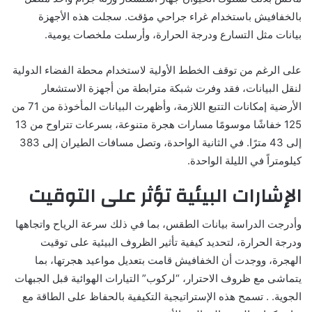
بالخفافيش باستخدام غراء جراحي مؤقت. سجلت هذه الأجهزة
بيانات مثل التسارع ودرجة الحرارة، وأرسلت ملخصات يومية.
على الرغم من توقف الخطط الأولية لاستخدام محطة الفضاء الدولية
لنقل البيانات، فقد وفرت شبكة مترابطة من أجهزة الاستشعار
الأرضية إمكانات التتبع اللازمة، وأظهرت البيانات المأخوذة من 71 من
125 خفاشًا موسومًا مسارات هجرة متنوعة، بسرعات تتراوح من 13
إلى 43 مترًا. في الثانية الواحدة، وتصل مسافات الطيران إلى 383
كيلومتراً في الليلة الواحدة.
الإشارات البيئية تؤثر على التوقيت
وأدرجت الدراسة بيانات الطقس، بما في ذلك سرعة الرياح واتجاهها
ودرجة الحرارة، لتحديد كيفية تأثير الظروف البيئية على توقيت
الهجرة، ووجدت أن الخفافيش قامت بتعديل مواعيد هجرتها، بما
يتماشى مع ظروف الاحترار، “لركوب” التيارات الهوائية قبل الجبهات
الجوية. . تسمح هذه الإستراتيجية التكيفية بالحفاظ على الطاقة مع